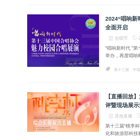
2024“唱
全面开启
合唱节
2
“唱响新时代 ”
举办，再度唱响
第十三届
中
【直播回放】
评暨现场展示
其他直播
第十三届“桃李
化和旅游部科技教