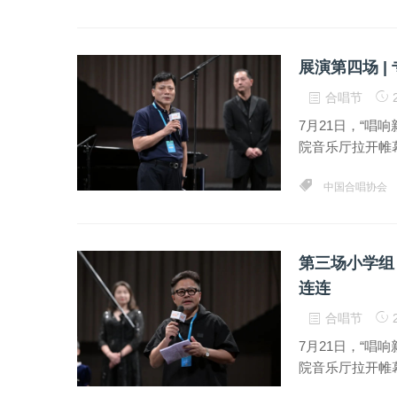
展演第四场 
合唱节
2
7月21日，“唱
院音乐厅拉开帷幕
中国合唱协会
第三场小学组
连连
合唱节
2
7月21日，“唱
院音乐厅拉开帷幕