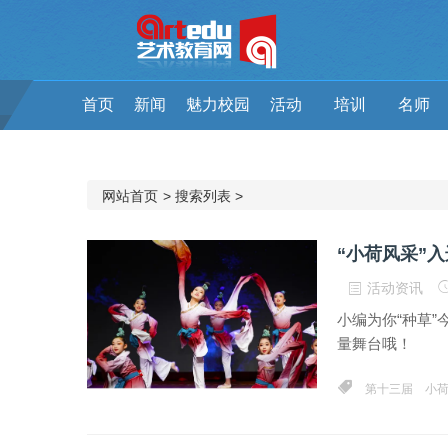
首页
新闻
魅力校园
活动
培训
名师
网站首页
>
搜索列表
>
“小荷风采”
活动资讯
小编为你“种草
量舞台哦！
第十三届
小