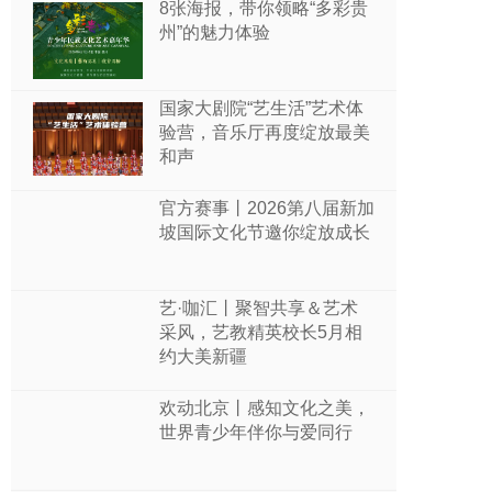
8张海报，带你领略“多彩贵
州”的魅力体验
国家大剧院“艺生活”艺术体
验营，音乐厅再度绽放最美
和声
官方赛事丨2026第八届新加
坡国际文化节邀你绽放成长
艺·咖汇丨聚智共享＆艺术
采风，艺教精英校长5月相
约大美新疆
欢动北京丨感知文化之美，
世界青少年伴你与爱同行