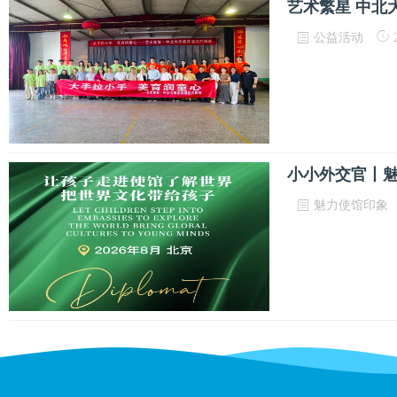
艺术繁星 中北
公益活动
2
小小外交官丨魅
魅力使馆印象