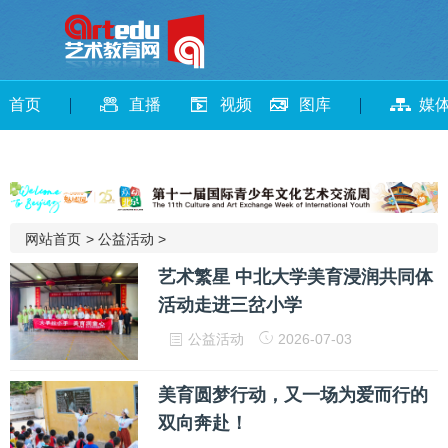
首页
直播
视频
图库
媒
网站首页
>
公益活动
>
艺术繁星 中北大学美育浸润共同体
活动走进三岔小学
公益活动
2026-07-03
美育圆梦行动，又一场为爱而行的
双向奔赴！