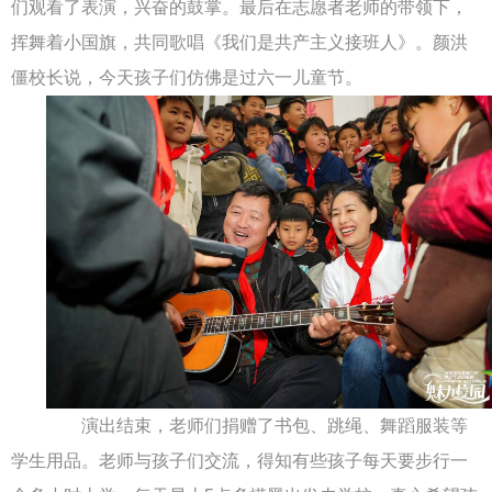
们观看了表演，兴奋的鼓掌。最后在志愿者老师的带领下，
挥舞着小国旗，共同歌唱《我们是共产主义接班人》。颜洪
僵校长说，今天孩子们仿佛是过六一儿童节。
演出结束，老师们捐赠了书包、跳绳、舞蹈服装等
学生用品。老师与孩子们交流，得知有些孩子每天要步行一