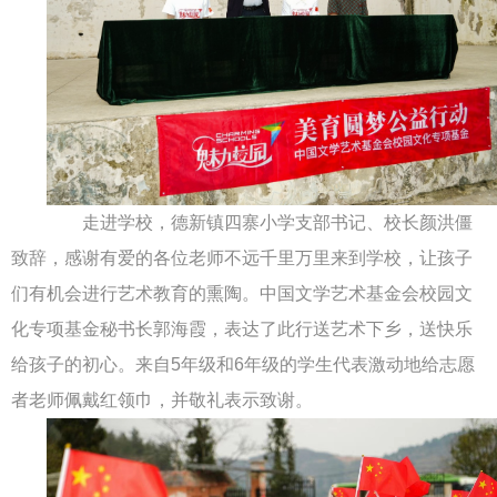
走进学校，德新镇四寨小学支部书记、校长颜洪僵
致辞，感谢有爱的各位老师不远千里万里来到学校，让孩子
们有机会进行艺术教育的熏陶。中国文学艺术基金会校园文
化专项基金秘书长郭海霞，表达了此行送艺术下乡，送快乐
给孩子的初心。来自5年级和6年级的学生代表激动地给志愿
者老师佩戴红领巾，并敬礼表示致谢。