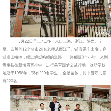
3月22日早上7点多，来自上海、浙江、陕西、宁
夏、四川等12个省市26名老师从西江千户苗寨乘车出发，穿
过崇山峻岭，经过蜿蜒崎岖的道路，一路颠簸3个小时，来到
贵定县德新镇四寨小学，进行美育圆梦公益行动。这所学校
始建于1958年，现有299名学生 ，全是苗族，其中留守儿童
有220名。