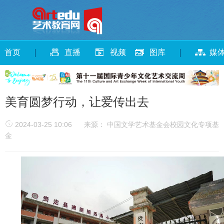
首页
直播
视频
图库
媒
美育圆梦行动，让爱传出去
2024-03-25 10:06
来源： 中国文学艺术基金会校园文化专项基
金