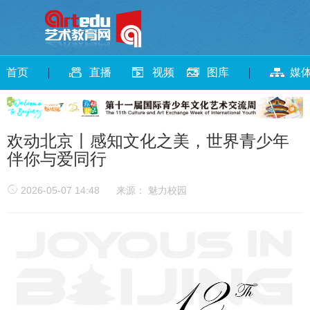
首页
直播
视频
图库
媒
欢动北京丨感知文化之美，世界青少年
伴你与爱同行
2026-05-07 14:48
来源： 魅力校园