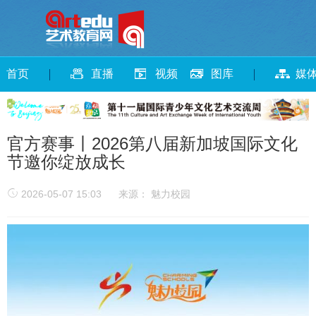
首页
直播
视频
图库
媒
官方赛事丨2026第八届新加坡国际文化
节邀你绽放成长
2026-05-07 15:03
来源： 魅力校园