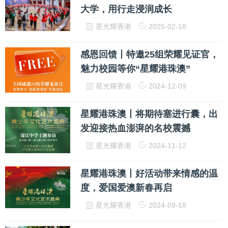
大学，用行走浸润成长
星光耀香港
2025-02-18
感恩回馈丨特邀25组荣耀见证官，
魅力校园等你“星耀港珠澳”
星光耀香港
2024-12-09
星耀港珠澳丨将期待塞进行囊，出
发迎接热血澎湃的名校震撼
星光耀香港
2024-11-12
星耀港珠澳丨好活动带来情感的温
度，爱国爱澳新春再启
星光耀香港
2024-09-18