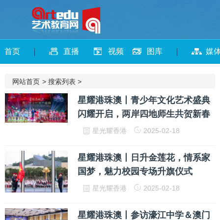
首页
直播
视频
图库
媒
网站首页
>
搜索列表
>
星耀港珠澳丨青少年文化艺术盛典
闪耀开启，两岸四地师生共贺新春
星光耀香港
2025-02-18
星耀港珠澳丨日升金莲花，情系家
国梦，魅力校园专场升旗仪式
星光耀香港
2025-02-18
星耀港珠澳丨参访濠江中学＆澳门