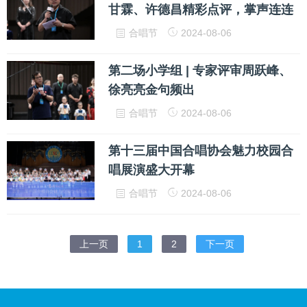
甘霖、许德昌精彩点评，掌声连连
合唱节
2024-08-06
第二场小学组 | 专家评审周跃峰、
徐亮亮金句频出
合唱节
2024-08-06
第十三届中国合唱协会魅力校园合
唱展演盛大开幕
合唱节
2024-08-06
上一页
1
2
下一页