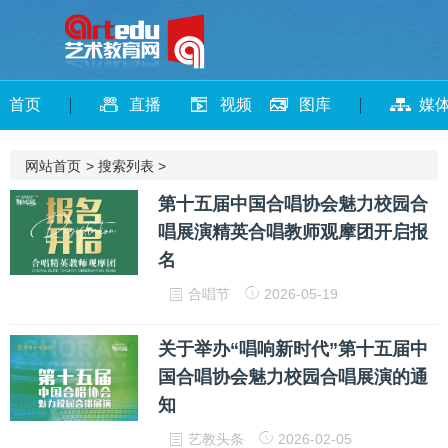
首页
直播
视频
图库
媒
网站首页
>
搜索列表
>
第十五届中国合唱协会魅力校园合
唱展演精英合唱教师观摩团开启报
名
合唱节
2026-05-19
关于举办“唱响新时代”第十五届中
国合唱协会魅力校园合唱展演的通
知
艺教头条
2026-02-05