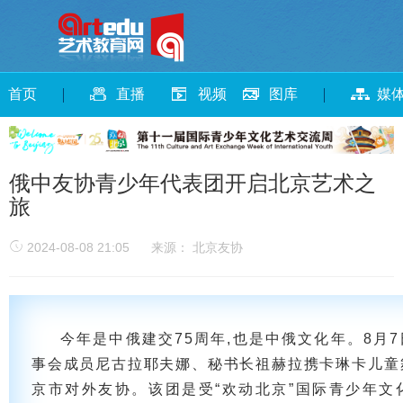
首页
直播
视频
图库
媒
俄中友协青少年代表团开启北京艺术之
旅
2024-08-08 21:05
来源： 北京友协
今年是中俄建交75周年,也是中俄文化年。8月
事会成员尼古拉耶夫娜、秘书长祖赫拉携卡琳卡儿童
京市对外友协。该团是受“欢动北京”国际青少年文