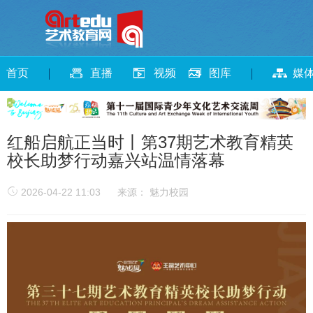
首页
直播
视频
图库
媒
红船启航正当时丨第37期艺术教育精英
校长助梦行动嘉兴站温情落幕
2026-04-22 11:03
来源： 魅力校园