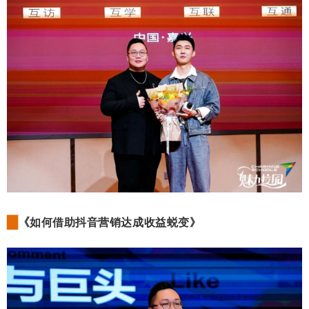
▇
《
如何借助抖音营销达成收益蜕变
》