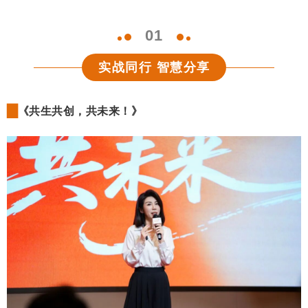
0
1
实战同行 智慧分享
▇
《
共生共创，共未来！
》