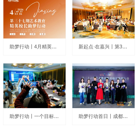
助梦行动丨4月精英校长缘续嘉兴，共生共创、破局求“变”！
新起点·在嘉兴丨第36期艺术教育精英校长助梦行动温暖落幕
助梦行动丨一个目标，多重解构！将办学增收之道压实打透
助梦行动首日丨成都，都成！艺起成为更好的自己