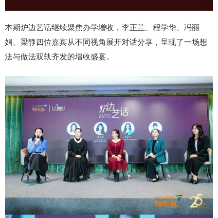
本期炉边艺话继续聚焦办学增收，李正兰、程学华、冯丽
娟、梁静四位嘉宾从不同视角展开对话分享，呈现了一场想
法与做法双轨齐发的增收盛宴。