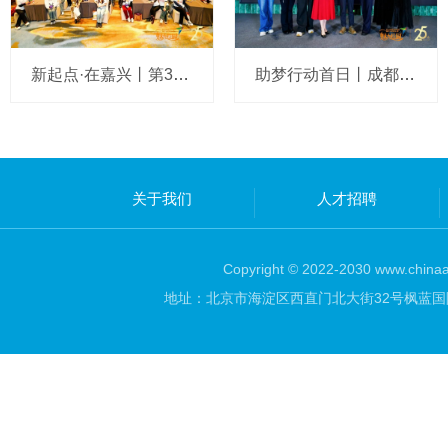
新起点·在嘉兴丨第36期艺术教育精英校长助梦行动温暖落幕
助梦行动首日丨成都，都成！艺起成为更好的自己
关于我们
人才招聘
Copyright © 2022-2030 www.chinaar
地址：北京市海淀区西直门北大街32号枫蓝国际