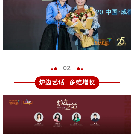
0
2
炉边艺话 多维增收