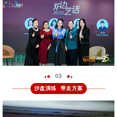
0
3
沙盘演练 带走方案