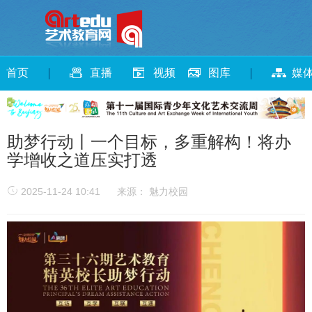
首页
直播
视频
图库
媒
助梦行动丨一个目标，多重解构！将办
学增收之道压实打透
2025-11-24 10:41
来源： 魅力校园