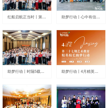
红船启航正当时丨第37期艺术教育精英校长助梦行动嘉兴站温情落幕
助梦行动丨心中有信仰，行动有力量！精英校长在变局中笑对未来
助梦行动丨时隔5载重聚嘉兴，艺教人破局求变、共生共创！
助梦行动丨4月精英校长缘续嘉兴，共生共创、破局求“变”！