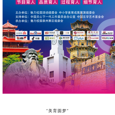
“美育圆梦“