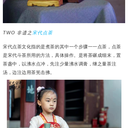
TWO 非遗之
宋代点茶
宋代点茶文化指的是煮茶的其中一个步骤一一点茶，点茶
是宋代斗茶所用的方法，具体操作。是将茶碾成细末，置
茶盏中，以沸水点冲，先注少量沸水调膏，继之量茶注
汤，边注边用茶筅击拂。