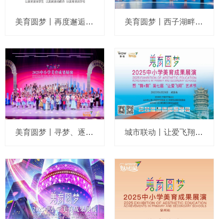
美育圆梦丨再度邂逅经典，中小学美育成果展演7月上海绽放
美育圆梦丨西子湖畔绽放美育之花，魅力舞台浸润成长与梦想
美育圆梦丨寻梦、逐梦、圆梦，校园文艺再度点亮上海保利大剧院
城市联动丨让爱飞翔，美育圆梦武汉站在行动！