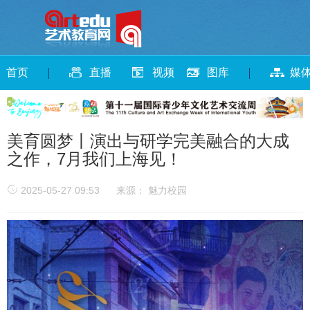
首页
直播
视频
图库
媒
美育圆梦丨演出与研学完美融合的大成
之作，7月我们上海见！
2025-05-27 09:53
来源： 魅力校园