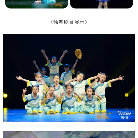
《独舞剧目展示》