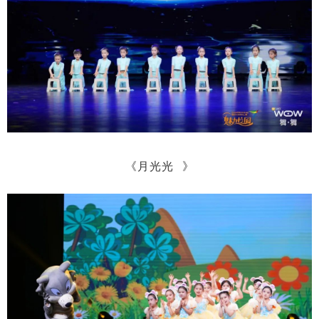
《
月光光
》