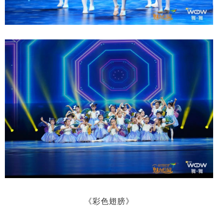
《彩色翅膀》