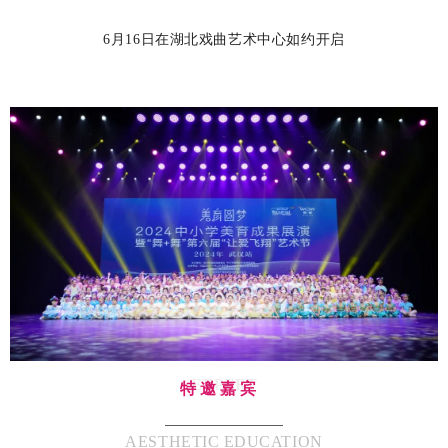
6月16日在湖北戏曲艺术中心如约开启
EXPERT
特邀嘉宾
AESTHETIC EDUCATION