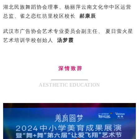
湖北民族舞蹈协会理事、杨丽萍云南文化华中区运营
总监、雀之恋红坊里校区校长
郝康辰
武汉市广告协会艺术专业委员会副主任、 夏日萤火星
艺术培训学校创始人
汤梦霞
HONOR
深情致辞
AESTHETIC EDUCATION