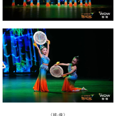
《嬉-傣》