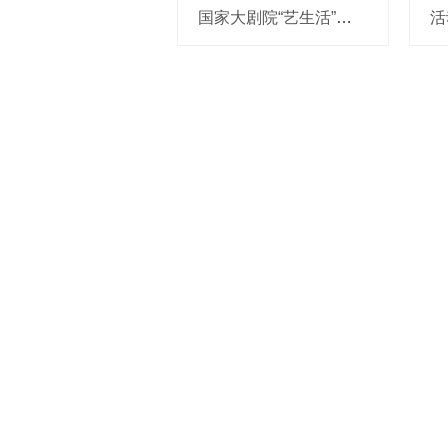
国家大剧院“艺生活”艺术体验营魅力校园浸润乐章暑期启航