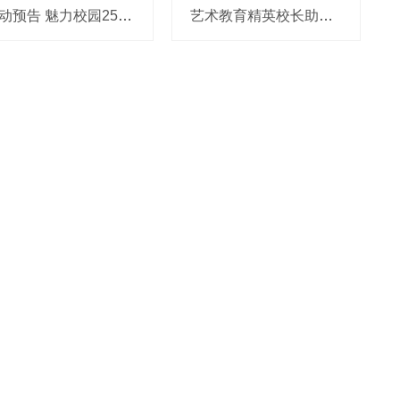
活动预告 魅力校园25周年系列活动暑期档
艺术教育精英校长助梦行动34期走进滁州，共探艺术教育破局新思路