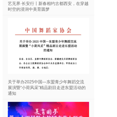
艺无界·长安行丨新春相约古都西安，在穿越
时空的浸润中美育圆梦
关于举办2025中国—东盟青少年舞蹈交流
展演暨“小荷风采”精品剧目走进东盟活动的
通知