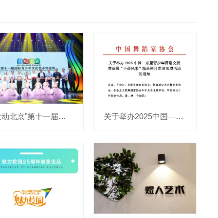
“欢动北京”第十一届国际青少年文化艺术交流周在北京未来剧场盛大开幕
关于举办2025中国—东盟青少年舞蹈交流 展演暨“小荷风采”精品剧目走进东盟活动的通知