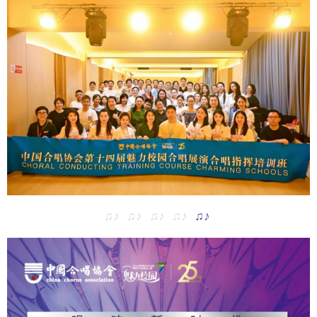
♫♪ ♫♪ ♫♪ ♫♪
♫♪