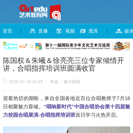
首页
直播
视频
图库
媒
陈国权＆朱曦＆徐亮亮三位专家倾情开
讲，合唱指挥培训班圆满收官
2025-07-19 16:49
来源： 魅力校园
迎着热切的期盼，来自全国各地近百位合唱教师于7月18
日相聚魅力蓉城。
“唱响新时代”中国合唱协会第十四届魅
力校园合唱展演-合唱指挥培训班
首日学习火热开启。