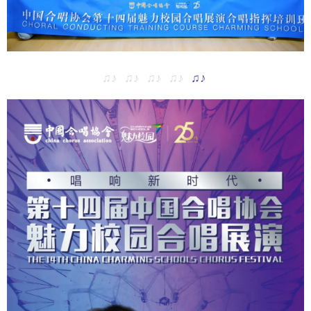
♫♪ ♫♪ ♫♪ ♫♪
♫♪