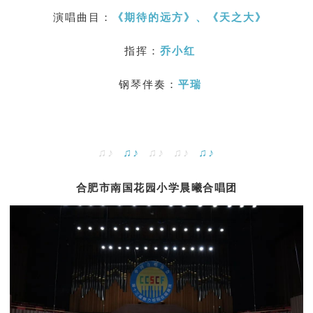
演唱曲目：
《
期待的远方
》、《
天之大
》
指挥：
乔小红
钢琴伴奏：
平瑞
♫♪
♫♪
♫♪ ♫♪
♫♪
合肥市南国花园小学晨曦合唱团