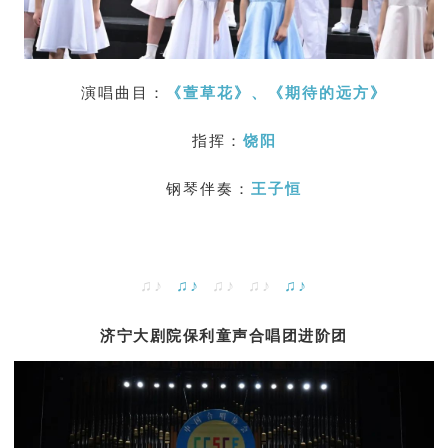
演唱曲目：
《萱草花》、《
期待的远方
》
指挥：
饶阳
钢琴伴奏：
王子恒
♫♪
♫♪
♫♪ ♫♪
♫♪
济宁大剧院保利童声合唱团进阶团