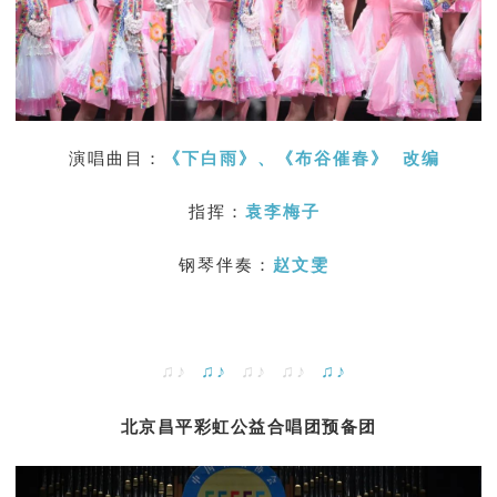
演唱曲目：
《下白雨》、
《布谷催春》
改编
指挥：
袁李梅子
钢琴伴奏：
赵文雯
♫♪
♫♪
♫♪ ♫♪
♫♪
北京昌平彩虹公益合唱团预备团