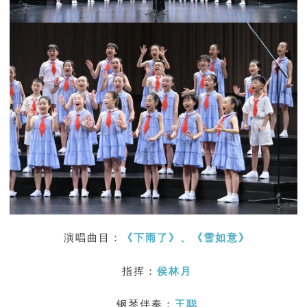
演唱曲目：
《下雨了》、
《
雪如意》
指挥：
侯林月
钢琴伴奏：
王聪