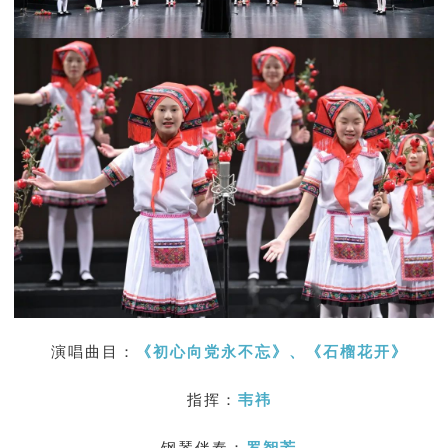
演唱曲目：
《初心向党永不忘》
、
《石榴花开》
指挥：
韦祎
钢琴伴奏：
罗智芳