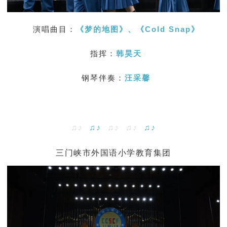
演唱曲目：
《梦的地图》、《
Cold Snap
》
指挥：
韩昊天
钢琴伴奏：
汪采馨
♫♪
♫♪
♫♪ ♫♪
♫♪
三门峡市外国语小学教育集团