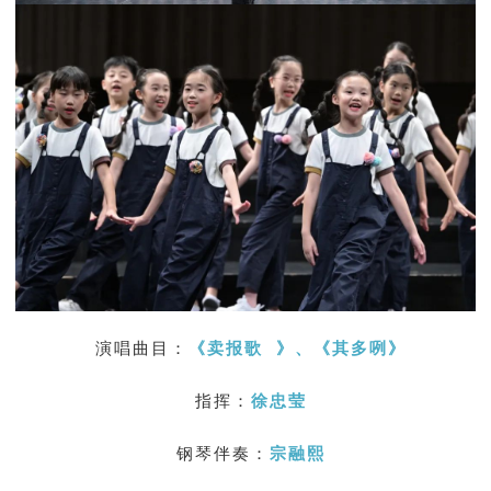
演唱曲目：
《
卖报歌
》
、
《其多咧》
指挥：
徐忠莹
钢琴伴奏：
宗融熙