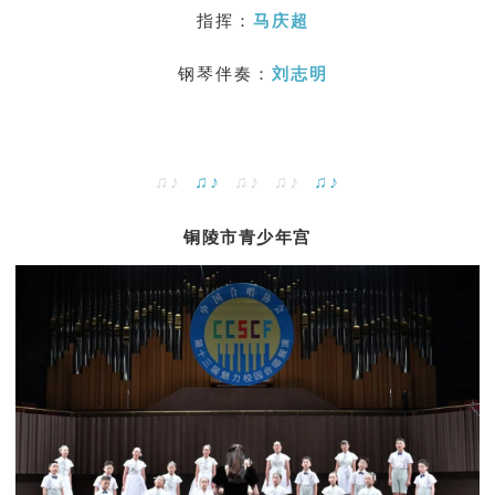
指挥：
马庆超
钢琴伴奏：
刘志明
♫♪
♫♪
♫♪ ♫♪
♫♪
铜陵市青少年宫