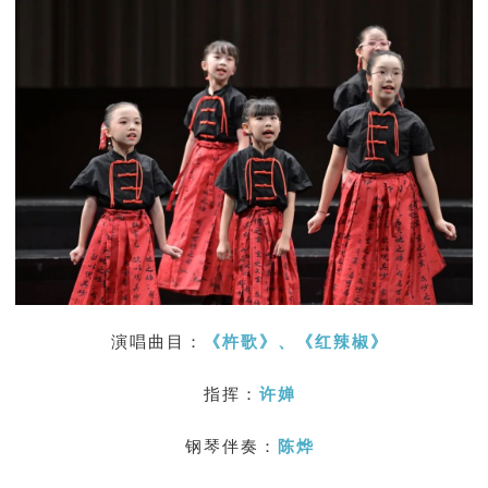
演唱曲目：
《杵歌》、
《
红辣椒》
指挥：
许婵
钢琴伴奏：
陈烨