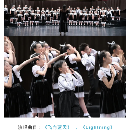
演唱曲目：
《
飞向蓝天
》
、
《
Lightning
》