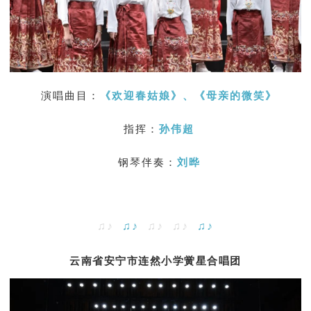
演唱曲目：
《欢迎春姑娘》、《
母亲的微笑
》
指挥：
孙伟超
钢琴伴奏：
刘晔
♫♪
♫♪
♫♪ ♫♪
♫♪
云南省安宁市连然小学黉星合唱团