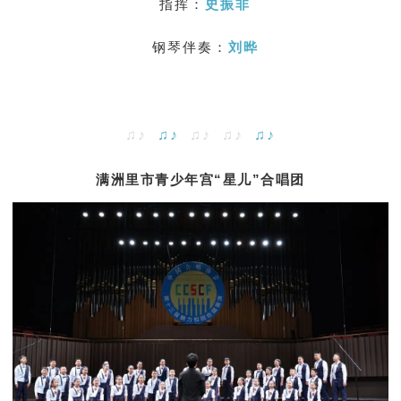
指挥：
史振非
钢琴伴奏：
刘晔
♫♪
♫♪
♫♪ ♫♪
♫♪
满洲里市青少年宫“星儿”合唱团