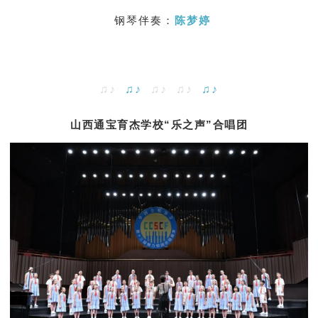
钢琴伴奏：
陈梦婷
♫♪
♫♪
♫♪ ♫♪
♫♪
山西通宝育杰学校“乐之声”合唱团