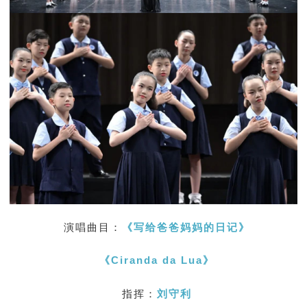
演唱曲目：
《写给爸爸妈妈的日记》
《
Ciranda da Lua》
指挥：
刘守利