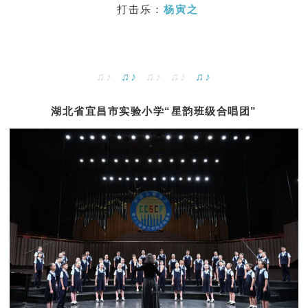
打击乐：
杨寅之
♫♪
♫♪
♫♪ ♫♪
♫♪
湖北省宜昌市实验小学“星韵班级合唱团”