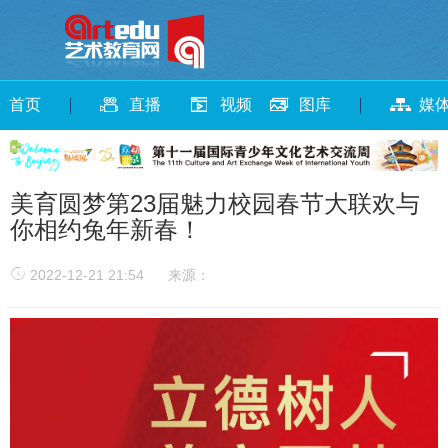
首页
直播
视频
图库
媒
美育圆梦第23届魅力校园春节大联欢与
你相约兔年新春！
2022-12-21 21:54
来源：