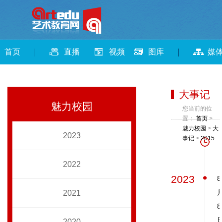
首页
直播
视频
图库
媒
大事记
魅力校园
您当前的位
置：
首页
>
魅力校园
>
大
2023
事记
>
2015
2022
2023
8
2021
8
2020